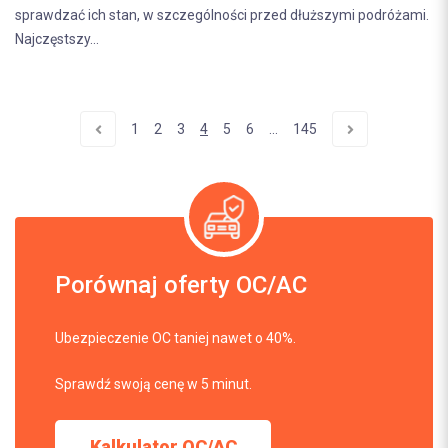
sprawdzać ich stan, w szczególności przed dłuższymi podróżami.
Najczęstszy...
1
2
3
4
5
6
...
145
Porównaj oferty OC/AC
Ubezpieczenie OC taniej nawet o 40%.
Sprawdź swoją cenę w 5 minut.
Kalkulator OC/AC