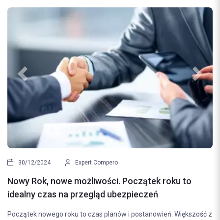
Previous
Next
03/02/2022
Monika Słupczyńska
Rzeczoznawca majątkowy - sporządzi operat
szacunkowy, przyjdzie, gdy sąsiad zaleje ci
o
mieszkanie
Co to jest operat szacunkowy? Ile kosztuje rzeczoznawca i kied
szość z
warto zdecydować się na jego usługi? Odpowiadamy na