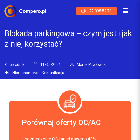
+22 395 52 71
Blokada parkingowa – czym jest i jak
z niej korzystać?
poradnik
11/05/2021
Marek Pawłowski
Nieruchomości
Komunikacja
Porównaj oferty OC/AC
Ubezpieczenie OC taniej nawet o 40%.