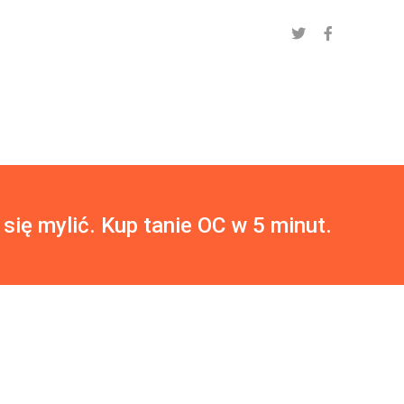
 się mylić. Kup tanie OC w 5 minut.