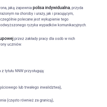
polisa
indywidualna
ona, jaką zapewnia
, przyda
żonym na choroby i urazy, jak i pracującym,
czególnie polecane jest wykupienie tego
podwyższonego ryzyka wypadków komunikacyjnych.
rupowej
przez zakłady pracy dla osób w nich
rony uczniów.
z tytułu NNW przysługują:
ęściowego lub trwałego inwalidztwa),
nia (często również za granicą),