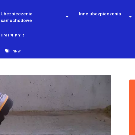
Ubezpieczenia
Inne ubezpieczenia
samochodowe
e NNW?
NNW