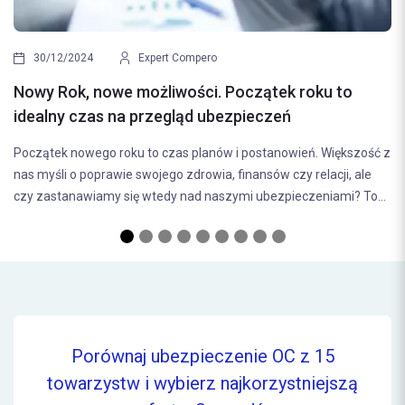
21/08
Najczę
30/12/2024
Expert Compero
ubezpi
y Rok, nowe możliwości. Początek roku to
Wybór o
alny czas na przegląd ubezpieczeń
decyzja,
ątek nowego roku to czas planów i postanowień. Większość z
bezpiecz
myśli o poprawie swojego zdrowia, finansów czy relacji, ale
(odpowied
zastanawiamy się wtedy nad naszymi ubezpieczeniami? To...
Porównaj ubezpieczenie OC z 15
towarzystw i wybierz najkorzystniejszą