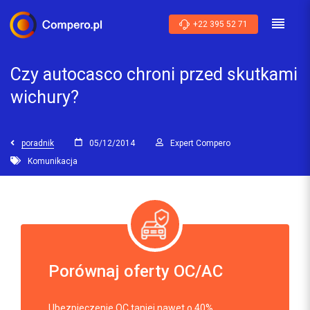
+22 395 52 71
Czy autocasco chroni przed skutkami
wichury?
poradnik
05/12/2014
Expert Compero
Komunikacja
Porównaj oferty OC/AC
Ubezpieczenie OC taniej nawet o 40%.