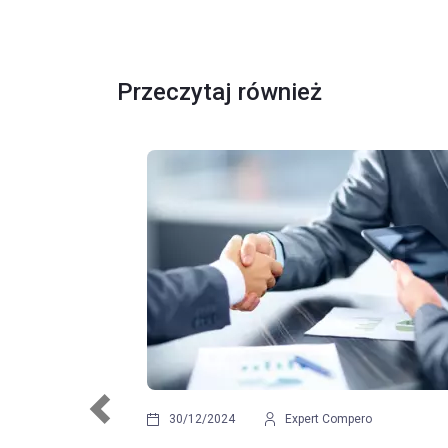
Przeczytaj również
Previous
2022
Monika Słupczyńska
21/12/2022