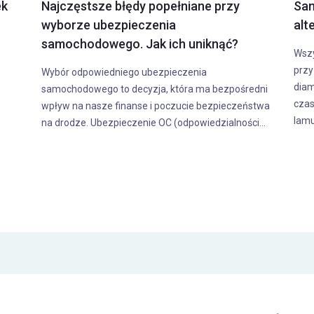
chód - kilka wskazówek
Naklejka rejestracyjna - c
potrzebna?
 i jego zakup jest przełomowym
Naklejka rejestracyjna to element
każdego kierowcy. Będziemy
czołowej, do którego przyzwyczai
i przez wiele lat, więc warto
ponad 20 lat od kiedy zaczęły b
do którego będziemy...
Jednak od września tego roku wiel