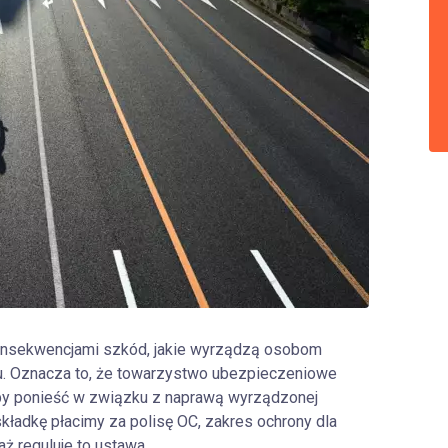
konsekwencjami szkód, jakie wyrządzą osobom
. Oznacza to, że towarzystwo ubezpieczeniowe
łby ponieść w związku z naprawą wyrządzonej
składkę płacimy za polisę OC, zakres ochrony dla
ż reguluje to ustawa.