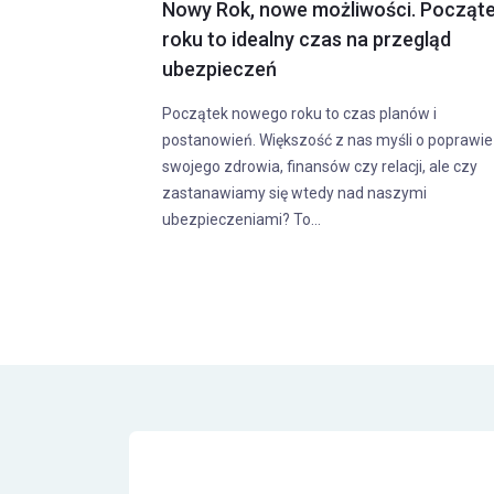
ód wodorowy - ciekawa
Pierwszy samo
tywa dla elektryków
przy wyborze
skazuje na to, że motoryzacja, do której
Pierwszy samochód
ailiśmy się przez ponad 100 lat
momentem w życiu 
ie zmieni swoje oblicze w najbliższym
wracali do tej chwil
lniki spalinowe odchodzą powoli do
wybrać dobre auto, 