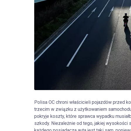
Polisa OC chroni właścicieli pojazdów przed 
trzecim w związku z użytkowaniem samochodu
pokryje koszty, które sprawca wypadku musia
szkody. Niezależnie od tego, jakiej wysokości 
każdego posiadacza auta jest taki sam, poniewa