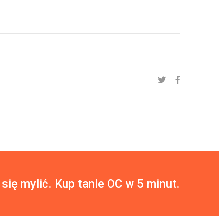
 się mylić. Kup tanie OC w 5 minut.