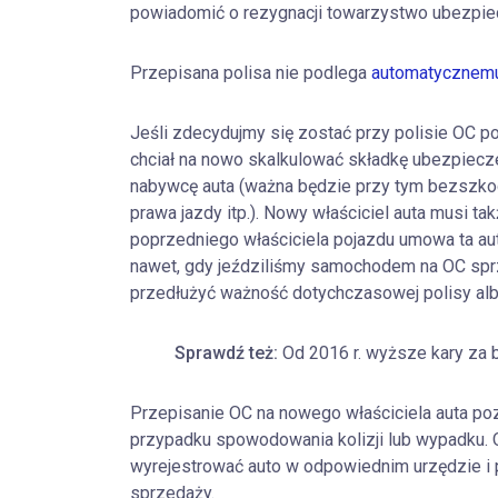
powiadomić o rezygnacji towarzystwo ubezpi
Przepisana polisa nie podlega
automatycznemu
Jeśli zdecydujmy się zostać przy polisie OC p
chciał na nowo skalkulować składkę ubezpiec
nabywcę auta (ważna będzie przy tym bezszkod
prawa jazdy itp.). Nowy właściciel auta musi 
poprzedniego właściciela pojazdu umowa ta au
nawet, gdy jeździliśmy samochodem na OC sprz
przedłużyć ważność dotychczasowej polisy al
Sprawdź też:
Od 2016 r. wyższe kary za 
Przepisanie OC na nowego właściciela auta po
przypadku spowodowania kolizji lub wypadku. 
wyrejestrować auto w odpowiednim urzędzie 
sprzedaży.