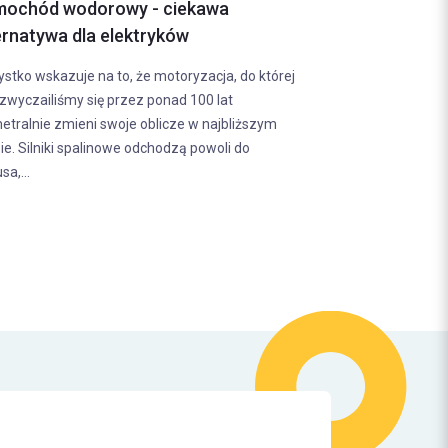
zy nadal jest
Holowanie motocykla - jak robić to
bezpiecznie?
 na szybie
Holowanie motocykla to dużo mniej popularny
liśmy się przez
temat w porównaniu do holowania samochodó
yć obowiązkowe.
związku z tym nie każdy wie, jakie zasady
e się zmieniło w...
obowiązują w przypadku jednośladów. Warto...