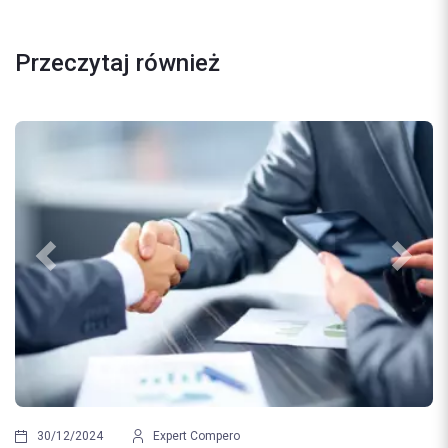
Przeczytaj również
Previous
Next
21/08/2024
Expert 
Najczęstsze błędy pop
pert Compero