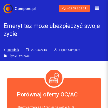
+22 395 52 71
Emeryt też może ubezpieczyć swoje
życie
poradnik
29/05/2015
Expert Compero
Życie i zdrowie
Porównaj oferty OC/AC
Ubezpieczenie OC taniej nawet o 40%.