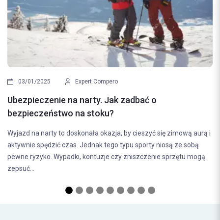
30/12/2024
E
Nowy Rok, nowe m
Expert Compero
idealny czas na p
 na narty. Jak zadbać o
Początek nowego roku 
wo na stoku?
nas myśli o poprawie sw
 doskonała okazja, by cieszyć się zimową aurą i
czy zastanawiamy się 
czas. Jednak tego typu sporty niosą ze sobą
adki, kontuzje czy zniszczenie sprzętu mogą