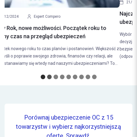
21/08/2024
Expert Compero
Najczęstsze błędy popełniane przy wyborze
ubezpieczenia samochodowego. Jak ich uniknąć?
Wybór odpowiedniego ubezpieczenia samochodowego to
decyzja, która ma bezpośredni wpływ na nasze finanse i poczucie
bezpieczeństwa na drodze. Ubezpieczenie OC
(odpowiedzialności...
Porównaj ubezpieczenie OC z 15
towarzystw i wybierz najkorzystniejszą
ofertę.
Sprawdź.