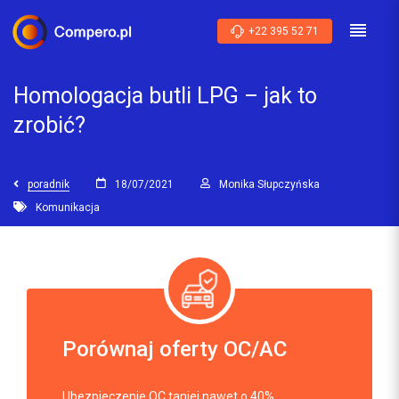
+22 395 52 71
Homologacja butli LPG – jak to
zrobić?
poradnik
18/07/2021
Monika Słupczyńska
Komunikacja
Porównaj oferty OC/AC
Ubezpieczenie OC taniej nawet o 40%.