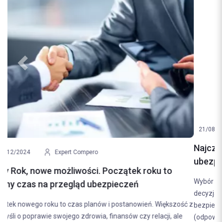
Previous
Next
21/08/2024
Expert Compero
Najczęstsze błędy popełniane przy wyborze
ubezpieczenia samochodowego. Jak ich uniknąć?
Wybór odpowiedniego ubezpieczenia samochodowego to
decyzja, która ma bezpośredni wpływ na nasze finanse i poczucie
bezpieczeństwa na drodze. Ubezpieczenie OC
(odpowiedzialności...