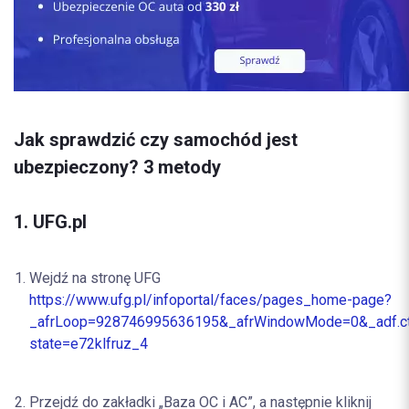
Jak sprawdzić czy samochód jest
ubezpieczony? 3 metody
1. UFG.pl
Wejdź na stronę UFG
h
ttps://www.ufg.pl/infoportal/faces/pages_home-page?
_afrLoop=928746995636195&_afrWindowMode=0&_adf.ct
state=e72klfruz_4
Przejdź do zakładki „Baza OC i AC”, a następnie kliknij