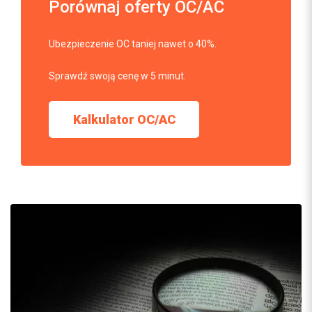
Porównaj oferty OC/AC
Ubezpieczenie OC taniej nawet o 40%.
Sprawdź swoją cenę w 5 minut.
Kalkulator OC/AC