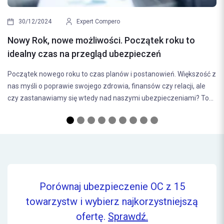
Najczęstsze błędy pop
pert Compero
ubezpieczenia samoch
żliwości. Początek roku to
Wybór odpowiedniego ubezp
zegląd ubezpieczeń
decyzja, która ma bezpośred
o czas planów i postanowień. Większość z
bezpieczeństwa na drodze. 
jego zdrowia, finansów czy relacji, ale
(odpowiedzialności...
tedy nad naszymi ubezpieczeniami? To...
Porównaj ubezpieczenie OC z 15
towarzystw i wybierz najkorzystniejszą
ofertę.
Sprawdź.