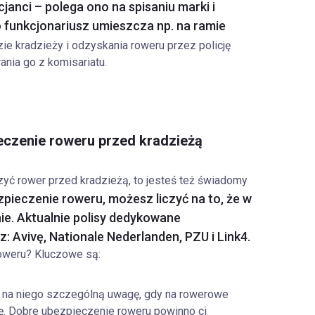
anci – polega ono na spisaniu marki i
funkcjonariusz umieszcza np. na ramie
ie kradzieży i odzyskania roweru przez policję
nia go z komisariatu.
eczenie roweru przed kradzieżą
zyć rower przed kradzieżą, to jesteś też świadomy
pieczenie roweru, możesz liczyć na to, że w
e. Aktualnie polisy dedykowane
 Avivę, Nationale Nederlanden, PZU i Link4.
roweru? Kluczowe są:
na niego szczególną uwagę, gdy na rowerowe
cę. Dobre ubezpieczenie roweru powinno ci