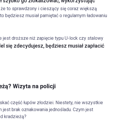
ł szybko go zlokalizować, wykorzystując
że to sprawdzony i cieszący się coraz większą
to będziesz musiał pamiętać o regularnym ładowaniu
 jest droższe niż zapięcie typu U-lock czy stalowy
el się zdecydujesz, będziesz musiał zapłacić
żą? Wizyta na policji
yskać część łupów złodziei. Niestety, nie wszystkie
 jest brak oznakowania jednośladu. Czym jest
d kradzieżą?