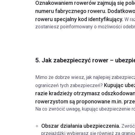
Oznakowaniem rowerów zajmują się policj
numeru fabrycznego roweru. Dodatkowo 
roweru specjalny kod identyfikujący.
W raz
zostaniesz poinformowany o możliwości odebra
5. Jak zabezpieczyć rower – ubezpi
Mimo że dobrze wiesz, jak najlepiej zabezpiec
Kupując ubez
ograniczeń tych zabezpieczeń?
razie kradzieży otrzymasz odszkodowani
rowerzystom są proponowane m.in. przez:
Na co zwrócić uwagę, kupując ubezpieczenie 
Obszar działania ubezpieczenia.
Zwróć 
przejażdżki wybierasz się również za grani