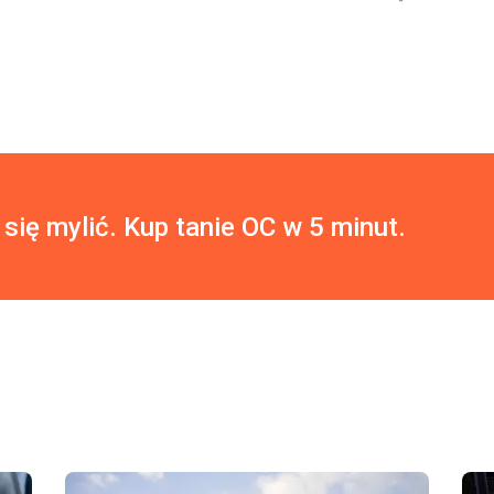
 się mylić. Kup tanie OC w 5 minut.