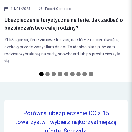
Ubezpieczenie na na
Expert Compero
bezpieczeństwo na 
rystyczne na ferie. Jak zadbać o
Wyjazd na narty to doskon
całej rodziny?
aktywnie spędzić czas. Je
imowe to czas, na który z niecierpliwością
pewne ryzyko. Wypadki, k
kim dzieci. To idealna okazja, by cała
zepsuć...
a narty, snowboard lub po prostu cieszyła
Porównaj ubezpieczenie OC z 15
towarzystw i wybierz najkorzystniejszą
ofertę.
Sprawdź.