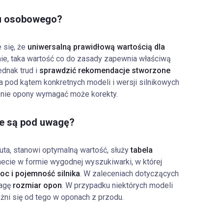
du osobowego?
 się, że
uniwersalną prawidłową wartością dla
tnie, taka wartość co do zasady zapewnia właściwą
ednak trud i
sprawdzić rekomendacje stworzone
ia pod kątem konkretnych modeli i wersji silnikowych
nienie opony wymagać może korekty.
ane są pod uwagę?
uta, stanowi optymalną wartość, służy
tabela
rnecie w formie wygodnej wyszukiwarki, w której
c i pojemność silnika
. W zaleceniach dotyczących
wagę
rozmiar opon
. W przypadku niektórych modeli
żni się od tego w oponach z przodu.