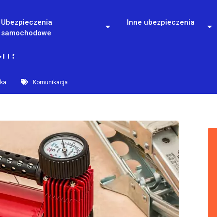
Ubezpieczenia
Inne ubezpieczenia
samochodowe
ch?
ska
Komunikacja