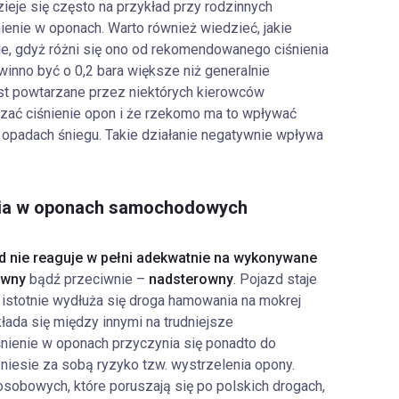
ieje się często na przykład przy rodzinnych
ienie w oponach. Warto również wiedzieć, jakie
e, gdyż różni się ono od rekomendowanego ciśnienia
inno być o 0,2 bara większe niż generalnie
st powtarzane przez niektórych kierowców
zać ciśnienie opon i że rzekomo ma to wpływać
 opadach śniegu. Takie działanie negatywnie wpływa
enia w oponach samochodowych
ód nie reaguje w pełni adekwatnie na wykonywane
owny
bądź przeciwnie –
nadsterowny
. Pojazd staje
i istotnie wydłuża się droga hamowania na mokrej
kłada się między innymi na trudniejsze
śnienie w oponach przyczynia się ponadto do
 niesie za sobą ryzyko tzw. wystrzelenia opony.
sobowych, które poruszają się po polskich drogach,