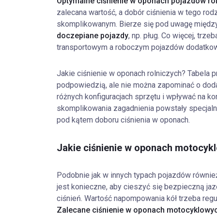
Optymalne ciśnienie w oponach pojazdów rol
zalecana wartość, a dobór ciśnienia w tego ro
skomplikowanym. Bierze się pod uwagę międz
doczepiane pojazdy
, np. pług. Co więcej, tr
transportowym a roboczym pojazdów dodatko
Jakie ciśnienie w oponach rolniczych? Tabela 
podpowiedzią, ale nie można zapominać o do
różnych konfiguracjach sprzętu i wpływać na ko
skomplikowania zagadnienia powstały specjalne
pod kątem doboru ciśnienia w oponach.
Jakie ciśnienie w oponach motocyk
Podobnie jak w innych typach pojazdów równie
jest konieczne, aby cieszyć się bezpieczną ja
ciśnień. Wartość napompowania kół trzeba regu
Zalecane ciśnienie w oponach motocyklowych t