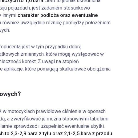
niczych to 1,6 bara
. Jest to jednak uśredniona
dzaju pojazdach, jest zadaniem stosunkowo
y innymi
charakter podłoża oraz ewentualne
zeba również uwzględnić różnicę pomiędzy położeniem
wych.
producenta jest w tym przypadku dobrą
datkowych zmiennych, które mogą występować w
nieczność korekt. Z uwagi na stopień
 aplikacje, które pomagają skalkulować obciążenia
lowych?
ż w motocyklach prawidłowe ciśnienie w oponach
zdą, a zweryfikować je można stosownymi tabelami
larnie sprawdzać i uzupełniać ewentualne ubytki.
o 2,3-2,9 bara z tyłu oraz 2,1-2,5 bara z przodu.