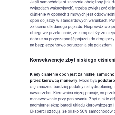
Jeśli samochód jest znacznie obciążony (tak dz
wyjazdach wakacyjnych), trzeba zwiększyć ciśn
ciśnienie w oponach zimowych jest odpowiedni
opon do jazdy w standardowych warunkach. Pow
zalecane dla danego pojazdu. Nieprawdziwe je
obiegowe przekonanie, że zimą należy zmniejs
dobrze na przyczepność pojazdu do drogi przy
na bezpieczeństwo poruszania się pojazdem.
Konsekwencje zbyt niskiego ciśni
Kiedy ciśnienie opon jest za niskie, samoch
przez kierowcę manewry
. Może być
podster
się znacznie bardziej podatny na hydroplaning 
nawierzchni. Kierownica ciężej pracuje, co prze
manewrowanie przy parkowaniu. Zbyt niskie ci
nadmiernej eksploatacji układu kierowniczego i
Eksperci szacują, że blisko 50% samochodów o