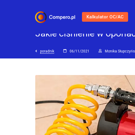
Kalkulator OC/AC
Jakie ciśnienie w opona
poradnik
06/11/2021
Monika Słupczyń