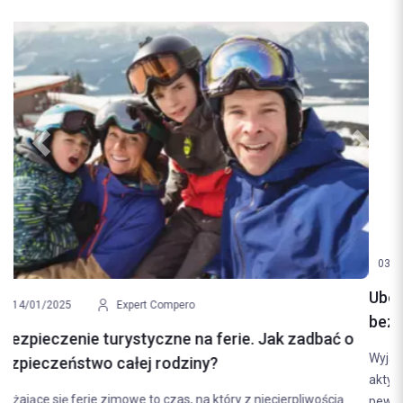
Previous
Next
03/01/2025
Expert Compero
Ubezpieczenie na narty. Jak zadbać o
bezpieczeństwo na stoku?
Wyjazd na narty to doskonała okazja, by cieszyć się zimową aurą i
aktywnie spędzić czas. Jednak tego typu sporty niosą ze sobą
pewne ryzyko. Wypadki, kontuzje czy zniszczenie sprzętu mogą