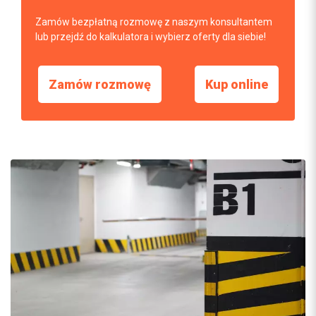
Zamów bezpłatną rozmowę z naszym konsultantem
lub przejdź do kalkulatora i wybierz oferty dla siebie!
Zamów rozmowę
Kup online