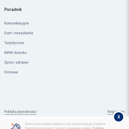
Komunikacyjne
Dom i mieszkanie
Turystyczne
NWW dziecko
Życie i zdrowie
Firmowe
Polityka prywatności
Regulamin
© Copyright 2026
compero.pl
X
Strona używa plików cookies w celu poprawnego jej działania.
Samodzielnie możesz zmienić ustawienia cookies.
Polityka