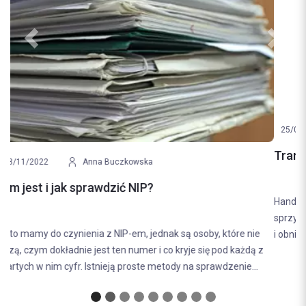
Previous
Next
25/08/2022
Klaudia Malinowska
Tranzyt – na czym polega procedura tranzytu?
Handel międzynarodowy jest powszechnym zjawiskiem, które
sprzyja rozwojowi państw. W celu ułatwienia procedury transportu
i obniżenia jego kosztów powstał termin tranzytu. Jeżeli...