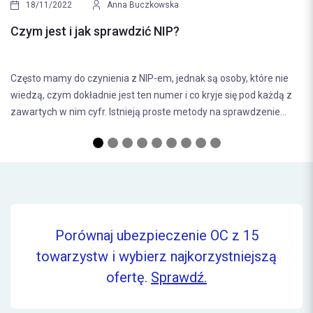
Handel międzynarodowy jest powszechnym zjawiskie
sprzyja rozwojowi państw. W celu ułatwienia procedu
soby, które nie
i obniżenia jego kosztów powstał termin tranzytu. Jeże
 się pod każdą z
sprawdzenie...
Porównaj ubezpieczenie OC z 15
towarzystw i wybierz najkorzystniejszą
ofertę.
Sprawdź.