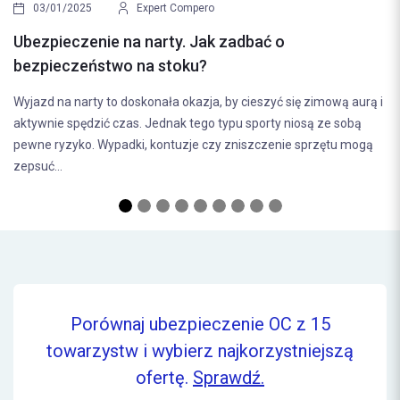
Nowy Rok, nowe możliw
pert Compero
idealny czas na przeg
arty. Jak zadbać o
Początek nowego roku to cza
 stoku?
nas myśli o poprawie swojego 
nała okazja, by cieszyć się zimową aurą i
czy zastanawiamy się wtedy 
Jednak tego typu sporty niosą ze sobą
 kontuzje czy zniszczenie sprzętu mogą
Porównaj ubezpieczenie OC z 15
towarzystw i wybierz najkorzystniejszą
ofertę.
Sprawdź.