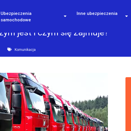
Ubezpieczenia
Inne ubezpieczenia
samochodowe
zym jest i czym się zajmuje?
Komunikacja