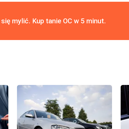
 się mylić. Kup tanie OC w 5 minut.