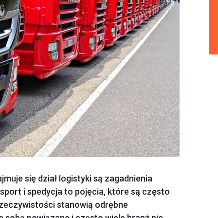
muje się dział logistyki są zagadnienia
port i spedycja to pojęcia, które są często
rzeczywistości stanowią odrębne
e sobą powiązane i często wiele branż nie