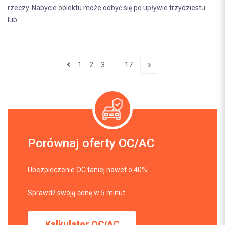
rzeczy. Nabycie obiektu może odbyć się po upływie trzydziestu
lub...
1
2
3
...
17
Porównaj oferty OC/AC
Ubezpieczenie OC taniej nawet o 40%.
Sprawdź swoją cenę w 5 minut.
Kalkulator OC/AC