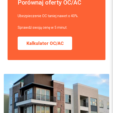
Porównaj oferty OC/AC
Ubezpieczenie OC taniej nawet o 40%.
Sprawdź swoją cenę w 5 minut.
Kalkulator OC/AC