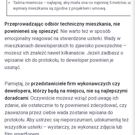
Taśma miernicza – najlepiej, aby miała ona co najmniej 5 metrów; um
wymiary mieszkania są zgodne z projektem i umową.
Przeprowadzając odbiór techniczny mieszkania, nie
powinieneś się spieszyć
. Nie warto też w sposób
emocjonalny reagować na stwierdzone usterki. Wady w
mieszkaniach deweloperskich to zjawisko powszechne –
możesz ich znaleźć nawet kilkanaście. Jeżeli zadbasz o
wpisanie ich do protokołu, to deweloper powinien je
usunąć.
Pamiętaj, że
przedstawiciele firm wykonawczych czy
dewelopera, którzy będą na miejscu, nie są najlepszymi
doradcami
. Oczywiście możesz wziąć pod uwagę ich
zdanie, ale ostatecznie to ty powinieneś zdecydować, czy
zauważona przez ciebie wada zostanie wpisana do
protokołu. Aby ustrzec się nieporozumień, udokumentuj też
wszystkie usterki – wystarczy, że wykonasz zdjęcia lub
film smartfonem.