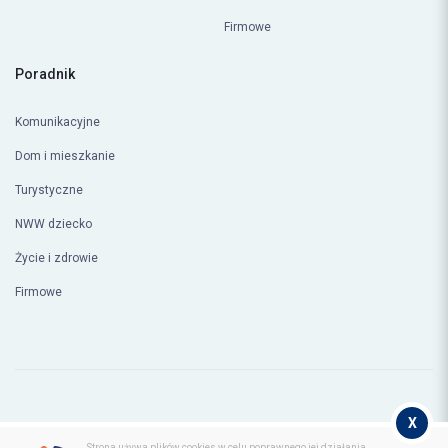
Firmowe
Poradnik
Komunikacyjne
Dom i mieszkanie
Turystyczne
NWW dziecko
Życie i zdrowie
Firmowe
X
Polityka prywatności
Regulamin
Strona używa plików cookies w celu poprawnego jej działania.