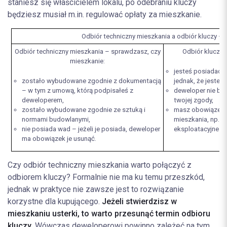
staniesz się właścicielem lokalu, po odebraniu kluczy
będziesz musiał m.in. regulować opłaty za mieszkanie.
Odbiór techniczny mieszkania a odbiór kluczy – 
Odbiór techniczny mieszkania – sprawdzasz, czy
Odbiór kluczy –
mieszkanie:
jesteś posiadacz
zostało wybudowane zgodnie z dokumentacją
jednak, że jesteś 
– w tym z umową, którą podpisałeś z
deweloper nie bę
deweloperem,
twojej zgody,
zostało wybudowane zgodnie ze sztuką i
masz obowiązek p
normami budowlanymi,
mieszkania, np. m
nie posiada wad – jeżeli je posiada, deweloper
eksploatacyjne.
ma obowiązek je usunąć.
Czy odbiór techniczny mieszkania warto połączyć z
odbiorem kluczy? Formalnie nie ma ku temu przeszkód,
jednak w praktyce nie zawsze jest to rozwiązanie
korzystne dla kupującego.
Jeżeli stwierdzisz w
mieszkaniu usterki, to warto przesunąć termin odbioru
kluczy
. Wówczas deweloperowi powinno zależeć na tym,