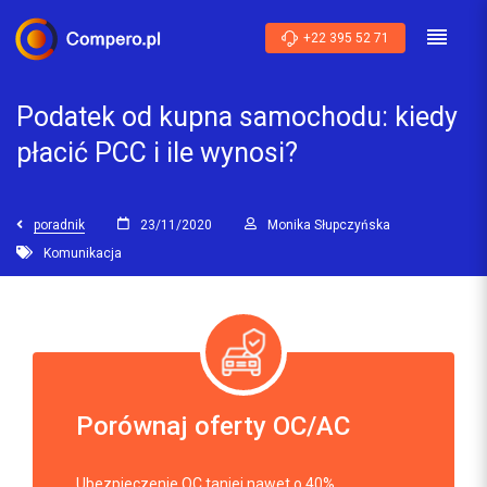
+22 395 52 71
Podatek od kupna samochodu: kiedy
płacić PCC i ile wynosi?
poradnik
23/11/2020
Monika Słupczyńska
Komunikacja
Porównaj oferty OC/AC
Ubezpieczenie OC taniej nawet o 40%.