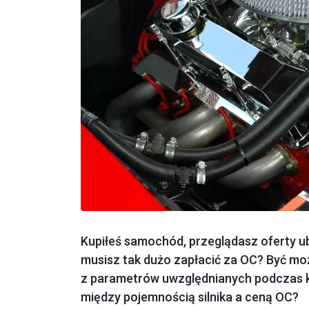
Kupiłeś samochód, przeglądasz oferty ub
musisz tak dużo zapłacić za OC? Być moż
z parametrów uwzględnianych podczas kal
między pojemnością silnika a ceną OC?