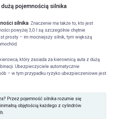
 dużą pojemnością silnika
ności silnika
. Znaczenie ma także to, kto jest
ności powyżej 3,0 l są szczególnie chętnie
t prosty – im mocniejszy silnik, tym większą
amochód.
kierowca, który zasiada za kierownicą auta z dużą
mbinacji. Ubezpieczyciele automatycznie
sób – w tym przypadku ryzyko ubezpieczeniowe jest
icza? Przez pojemność silnika rozumie się
imalną objętością każdego z cylindrów.
h.