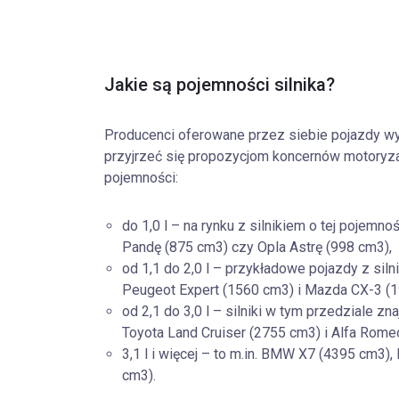
Jakie są pojemności silnika?
Producenci oferowane przez siebie pojazdy wyp
przyjrzeć się propozycjom koncernów motoryzac
pojemności:
do 1,0 l – na rynku z silnikiem o tej pojemno
Pandę (875 cm3) czy Opla Astrę (998 cm3),
od 1,1 do 2,0 l – przykładowe pojazdy z siln
Peugeot Expert (1560 cm3) i Mazda CX-3 (1
od 2,1 do 3,0 l – silniki w tym przedziale z
Toyota Land Cruiser (2755 cm3) i Alfa Romeo
3,1 l i więcej – to m.in. BMW X7 (4395 cm3
cm3).