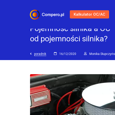
Kalkulator OC/AC
Pojemność silnika a OC 
od pojemności silnika?
poradnik
16/12/2020
Monika Słupczyń