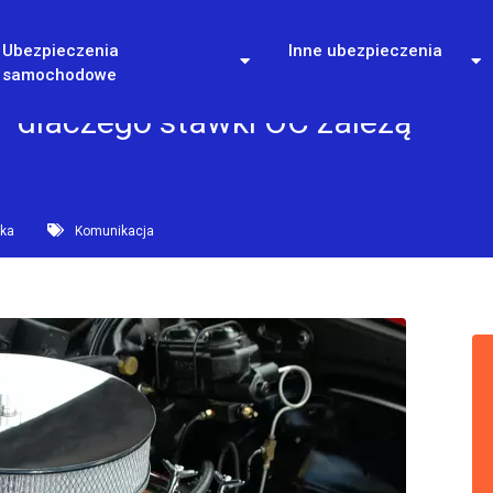
Ubezpieczenia
Inne ubezpieczenia
samochodowe
– dlaczego stawki OC zależą
ska
Komunikacja