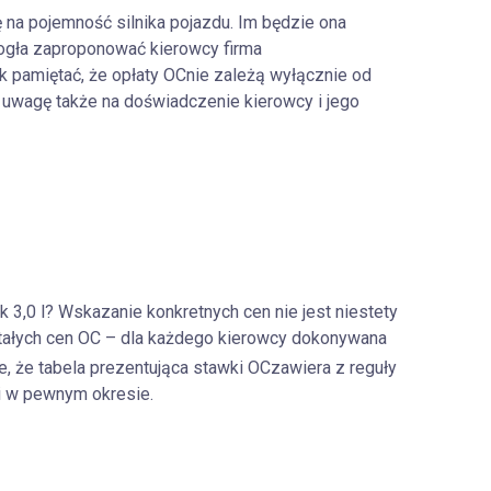
 na pojemność silnika pojazdu. Im będzie ona
ogła zaproponować kierowcy firma
k pamiętać, że opłaty OC
nie zależą wyłącznie od
 uwagę także na doświadczenie kierowcy i jego
nik 3,0 l? Wskazanie konkretnych cen nie jest niestety
tałych cen OC – dla każdego kierowcy dokonywana
je, że tabela prezentująca stawki OC
zawiera z reguły
ci w pewnym okresie.