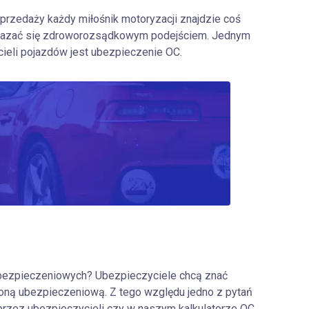
przedaży każdy miłośnik motoryzacji znajdzie coś
wykazać się zdroworozsądkowym podejściem. Jednym
ieli pojazdów jest ubezpieczenie OC.
ubezpieczeniowych? Ubezpieczyciele chcą znać
roną ubezpieczeniową. Z tego względu jedno z pytań
przez ubezpieczycieli czy w naszym kalkulatorze OC