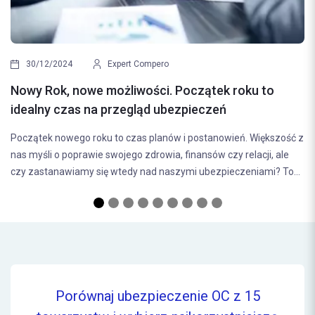
21/08/2024
Najczęstsze bł
Expert Compero
ubezpieczenia 
owe możliwości. Początek roku to
Wybór odpowiednie
s na przegląd ubezpieczeń
decyzja, która ma b
o roku to czas planów i postanowień. Większość z
bezpieczeństwa na 
rawie swojego zdrowia, finansów czy relacji, ale
(odpowiedzialności..
my się wtedy nad naszymi ubezpieczeniami? To...
Porównaj ubezpieczenie OC z 15