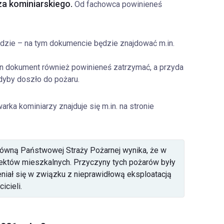
za kominiarskiego.
Od fachowca powinieneś
zie – na tym dokumencie będzie znajdować m.in.
en dokument również powinieneś zatrzymać, a przyda
dyby doszło do pożaru.
ka kominiarzy znajduje się m.in. na stronie
ówną Państwowej Straży Pożarnej wynika, że w
iektów mieszkalnych. Przyczyny tych pożarów były
eniał się w związku z nieprawidłową eksploatacją
icieli.