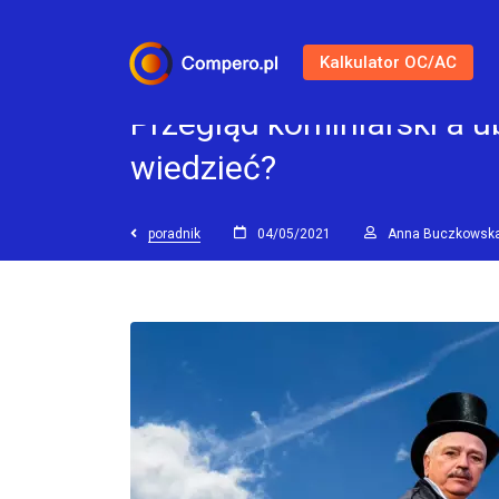
Kalkulator OC/AC
Przegląd kominiarski a 
wiedzieć?
poradnik
04/05/2021
Anna Buczkowsk