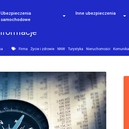
Ubezpieczenia
Inne ubezpieczenia
samochodowe
informacje
ka
Firma
Życie i zdrowie
NNW
Turystyka
Nieruchomości
Komunika