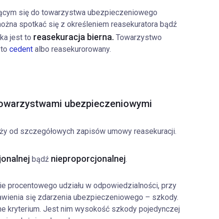
ącym się do towarzystwa ubezpieczeniowego
można spotkać się z określeniem reasekuratora bądź
reasekuracja bierna.
ka jest to
Towarzystwo
 to
cedent
albo reasekurorowany.
towarzystwami ubezpieczeniowymi
eży od szczegółowych zapisów umowy reasekuracji.
onalnej
nieproporcjonalnej
bądź
.
ie procentowego udziału w odpowiedzialności, przy
awienia się zdarzenia ubezpieczeniowego – szkody.
ne kryterium. Jest nim wysokość szkody pojedynczej