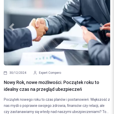
Previous
Next
21/08/2024
E
Najczęstsze błęd
Expert Compero
ubezpieczenia sa
e możliwości. Początek roku to
Wybór odpowiedniego 
na przegląd ubezpieczeń
decyzja, która ma bezp
oku to czas planów i postanowień. Większość z
bezpieczeństwa na dr
ie swojego zdrowia, finansów czy relacji, ale
(odpowiedzialności...
się wtedy nad naszymi ubezpieczeniami? To...