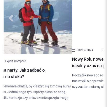
Previous
Next
30/12/2024
Expert Compero
Nowy Rok, nowe możliwości. Początek roku to
idealny czas na przegląd ubezpieczeń
Początek nowego roku to czas planów i postanowień. Większość z
nas myśli o poprawie swojego zdrowia, finansów czy relacji, ale
czy zastanawiamy się wtedy nad naszymi ubezpieczeniami? To...