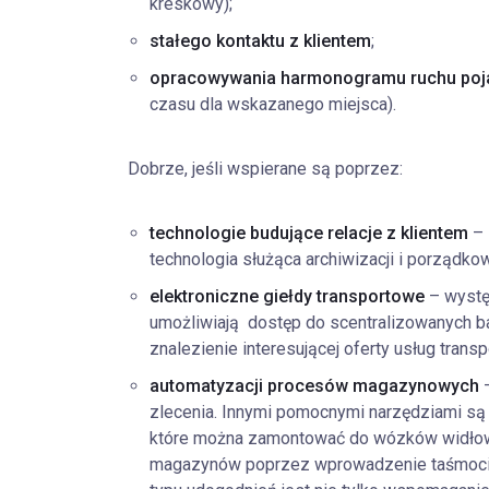
kreskowy);
stałego kontaktu z klientem
;
opracowywania harmonogramu ruchu po
czasu dla wskazanego miejsca).
Dobrze, jeśli wspierane są poprzez:
technologie budujące relacje z klientem
– 
technologia służąca archiwizacji i porządko
elektroniczne giełdy transportowe
– występ
umożliwiają dostęp do scentralizowanych ba
znalezienie interesującej oferty usług trans
automatyzacji procesów magazynowych
–
zlecenia. Innymi pomocnymi narzędziami są
które można zamontować do wózków widłowyc
magazynów poprzez wprowadzenie taśmocią