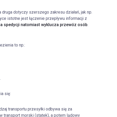
Ta druga dotyczy szerszego zakresu działań, jak np.
yce istotne jest łączenie przepływu informacji z
cja spedycji natomiast wyklucza przewóz osób
.
zienia to np.:
.
a się:
zaj transportu przesyłki odbywa się za
w transport morski (statek), a potem lądowy