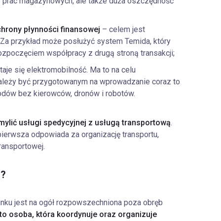
e prac magazynowych, ale także duża oszczędność
chrony płynności finansowej
– celem jest
 Za przykład może posłużyć system Temida, który
zpoczęciem współpracy z drugą stroną transakcji;
aje się elektromobilność. Ma to na celu
Należy być przygotowanym na wprowadzanie coraz to
hodów bez kierowców, dronów i robotów.
 mylić usługi spedycyjnej z usługą transportową
.
pierwsza odpowiada za organizację transportu,
ransportowej.
i?
dunku jest na ogół rozpowszechniona poza obręb
o osoba, która koordynuje oraz organizuje