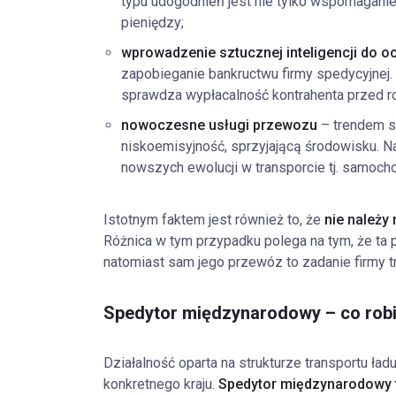
typu udogodnień jest nie tylko wspomagani
pieniędzy;
wprowadzenie sztucznej inteligencji do o
zapobieganie bankructwu firmy spedycyjnej.
sprawdza wypłacalność kontrahenta przed ro
nowoczesne usługi przewozu
– trendem st
niskoemisyjność, sprzyjającą środowisku. 
nowszych ewolucji w transporcie tj. samoc
Istotnym faktem jest również to, że
nie należy
Różnica w tym przypadku polega na tym, że ta 
natomiast sam jego przewóz to zadanie firmy t
Spedytor międzynarodowy – co rob
Działalność oparta na strukturze transportu ła
konkretnego kraju.
Spedytor międzynarodowy t