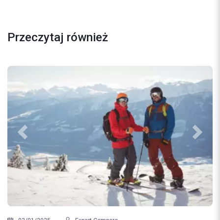
Przeczytaj również
Previous
Next
No