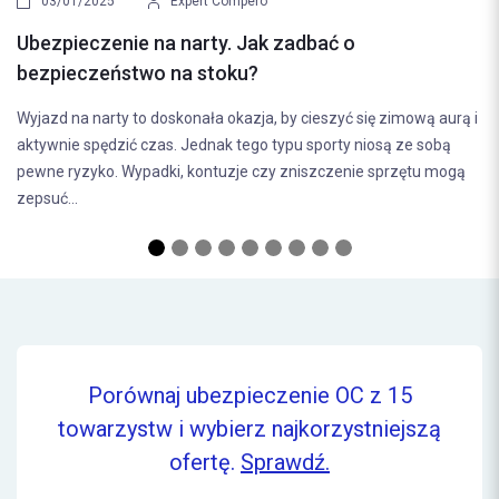
03/01/2025
Expert Compero
id
Ubezpieczenie na narty. Jak zadbać o
Po
bezpieczeństwo na stoku?
na
Wyjazd na narty to doskonała okazja, by cieszyć się zimową aurą i
cz
aktywnie spędzić czas. Jednak tego typu sporty niosą ze sobą
pewne ryzyko. Wypadki, kontuzje czy zniszczenie sprzętu mogą
zepsuć...
Porównaj ubezpieczenie OC z 15
towarzystw i wybierz najkorzystniejszą
ofertę.
Sprawdź.