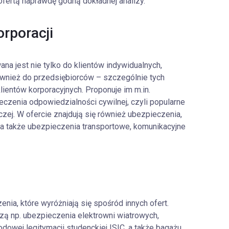
fertą naprawdę godną dokładnej analizy.
orporacji
na jest nie tylko do klientów indywidualnych,
 również do przedsiębiorców – szczególnie tych
klientów korporacyjnych. Proponuje im m.in.
zenia odpowiedzialności cywilnej, czyli popularne
zej. W ofercie znajdują się również ubezpieczenia,
a także ubezpieczenia transportowe, komunikacyjne
nia, które wyróżniają się spośród innych ofert.
ą np. ubezpieczenia elektrowni wiatrowych,
owej legitymacji studenckiej ISIC, a także bagażu