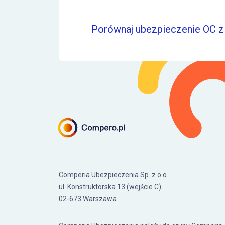
Porównaj ubezpieczenie OC z 
Comperia Ubezpieczenia Sp. z o.o.
ul. Konstruktorska 13 (wejście C)
02-673 Warszawa
Comperia Ubezpieczenia należy do grupy Comperia,
spółki notowanej na GPW od 2014 roku