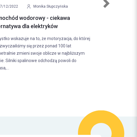
Next
9/12/2022
Klaudia Malinowska
owanie motocykla - jak robić to
piecznie?
wanie motocykla to dużo mniej popularny
t w porównaniu do holowania samochodów. W
zku z tym nie każdy wie, jakie zasady
iązują w przypadku jednośladów. Warto...