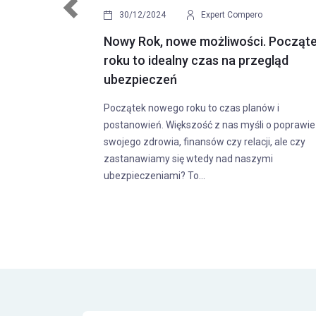
Previous
21/12/2022
Anna Buczkowska
Pierwszy samochód - kilka wskazów
przy wyborze
Pierwszy samochód i jego zakup jest przełom
momentem w życiu każdego kierowcy. Będzie
wracali do tej chwili przez wiele lat, więc warto
wybrać dobre auto, do którego będziemy...