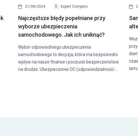
16/12/2022
Zuzanna Jóźwiak
0
ek
Naklejka rejestracyjna - czy nadal jest
Hol
potrzebna?
bez
owym
Naklejka rejestracyjna to element na szybie
Holo
my
czołowej, do którego przyzwyczailiśmy się przez
tema
ponad 20 lat od kiedy zaczęły być obowiązkowe.
zwią
Jednak od września tego roku wiele się zmieniło w...
obow