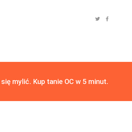
 się mylić. Kup tanie OC w 5 minut.