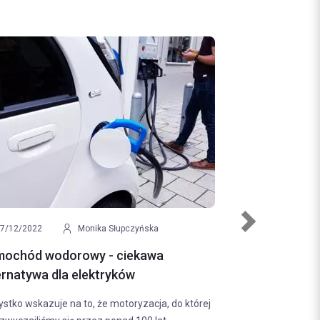
Next
na Jóźwiak
09/12/2022
Klaudia Malinowska
 - czy nadal jest
Holowanie motocykla - jak robić
bezpiecznie?
lement na szybie
Holowanie motocykla to dużo mniej popu