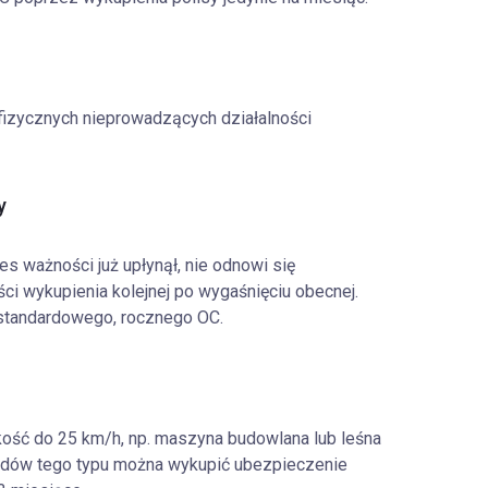
fizycznych nieprowadzących działalności
y
res ważności już upłynął, nie odnowi się
ci wykupienia kolejnej po wygaśnięciu obecnej.
 standardowego, rocznego OC.
kość do 25 km/h, np. maszyna budowlana lub leśna
azdów tego typu można wykupić ubezpieczenie