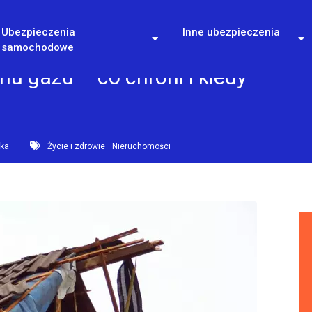
Ubezpieczenia
Inne ubezpieczenia
samochodowe
u gazu – co chroni i kiedy
ska
Życie i zdrowie
Nieruchomości