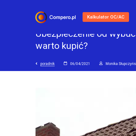
Kalkulator OC/AC
Ubezpieczenie od wybuch
warto kupić?
poradnik
06/04/2021
Monika Słupczyń