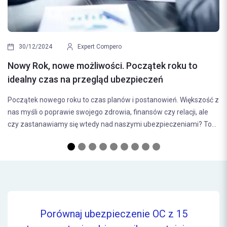
Na
30/12/2024
Expert Compero
ub
Nowy Rok, nowe możliwości. Początek roku to
Wyb
idealny czas na przegląd ubezpieczeń
dec
Początek nowego roku to czas planów i postanowień. Większość z
bez
nas myśli o poprawie swojego zdrowia, finansów czy relacji, ale
(odp
czy zastanawiamy się wtedy nad naszymi ubezpieczeniami? To...
Porównaj ubezpieczenie OC z 15