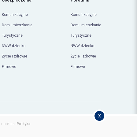
Ubezpieczenia
Poradnik
Komunikacyjne
Komunikacyjne
Dom i mieszkanie
Dom i mieszkanie
Turystyczne
Turystyczne
NWW dziecko
NWW dziecko
Życie i zdrowie
Życie i zdrowie
Firmowe
Firmowe
X
© Copyright 2026
compero.pl
a cookies.
Polityka