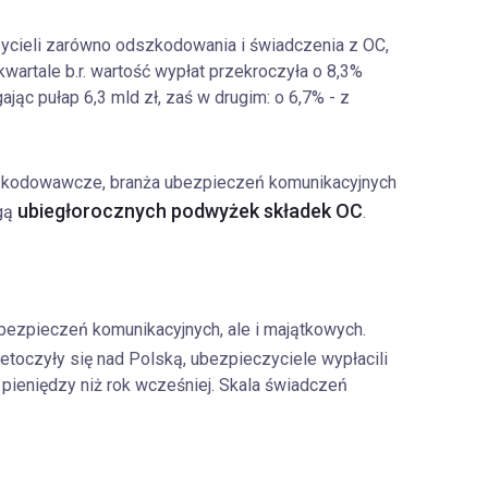
ycieli zarówno odszkodowania i świadczenia z OC,
kwartale b.r. wartość wypłat przekroczyła o 8,3%
jąc pułap 6,3 mld zł, zaś w drugim: o 6,7% - z
zkodowawcze, branża ubezpieczeń komunikacyjnych
ubiegłorocznych podwyżek składek OC
ugą
.
bezpieczeń komunikacyjnych, ale i majątkowych.
zetoczyły się nad Polską, ubezpieczyciele wypłacili
ieniędzy niż rok wcześniej. Skala świadczeń