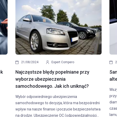
Anna Buczkowska
16/12/2022
Zuzanna Jóź
chód - kilka wskazówek
Naklejka rejestracyjna - c
potrzebna?
 i jego zakup jest przełomowym
Naklejka rejestracyjna to element
każdego kierowcy. Będziemy
czołowej, do którego przyzwyczai
i przez wiele lat, więc warto
ponad 20 lat od kiedy zaczęły b
do którego będziemy...
Jednak od września tego roku wiel