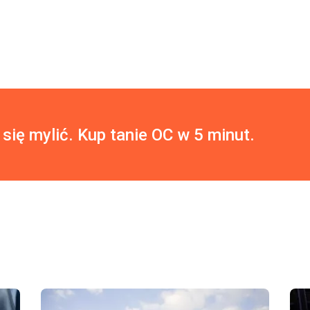
 się mylić. Kup tanie OC w 5 minut.