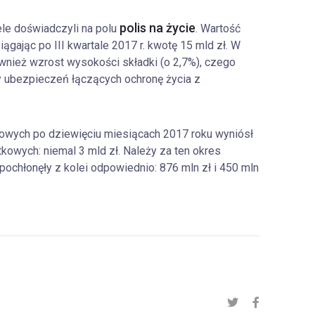
polis na życie
le doświadczyli na polu
. Wartość
iągając po III kwartale 2017 r. kwotę 15 mld zł. W
wnież wzrost wysokości składki (o 2,7%), czego
 ubezpieczeń łączących ochronę życia z
iowych po dziewięciu miesiącach 2017 roku wyniósł
tkowych: niemal 3 mld zł. Należy za ten okres
chłonęły z kolei odpowiednio: 876 mln zł i 450 mln