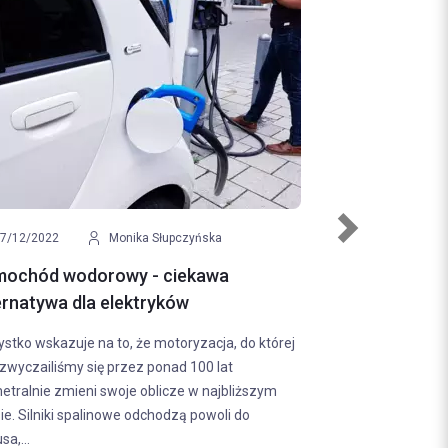
Next
wiak
09/12/2022
Klaudia Malinowska
zy nadal jest
Holowanie motocykla - jak robić to
bezpiecznie?
 na szybie
Holowanie motocykla to dużo mniej popularny
liśmy się przez
temat w porównaniu do holowania samochodó
yć obowiązkowe.
związku z tym nie każdy wie, jakie zasady
e się zmieniło w...
obowiązują w przypadku jednośladów. Warto...