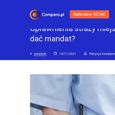
Kalkulator OC/AC
Uprawnienia straży miejs
dać mandat?
poradnik
19/11/2021
Patrycja Kowalew