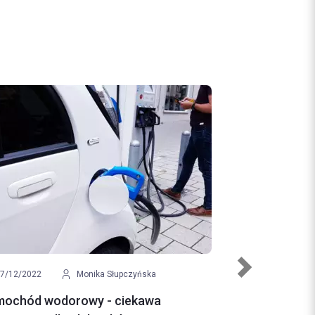
Next
9/12/2022
Klaudia Malinowska
owanie motocykla - jak robić to