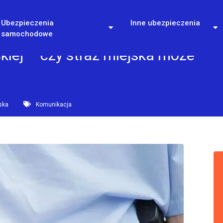
Ubezpieczenia
Inne ubezpieczenia
samochodowe
kiej – czy straż miejska może
ska
Komunikacja