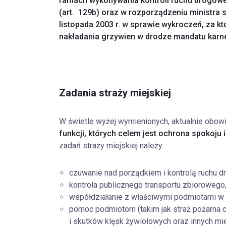
ramach wykonywania kontroli ruchu drogowe
(art. 129b) oraz w rozporządzeniu ministra 
listopada 2003 r. w sprawie wykroczeń, za kt
nakładania grzywien w drodze mandatu karn
Zadania straży miejskiej
W świetle wyżej wymienionych, aktualnie obow
funkcji, których celem jest ochrona spokoju
zadań straży miejskiej należy:
czuwanie nad porządkiem i kontrolą ruchu 
kontrola publicznego transportu zbiorowego
współdziałanie z właściwymi podmiotami w z
pomoc podmiotom (takim jak straż pożarna c
i skutków klęsk żywiołowych oraz innych m