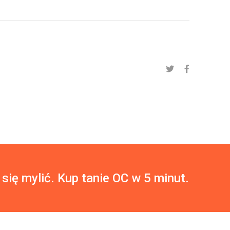
 się mylić. Kup tanie OC w 5 minut.