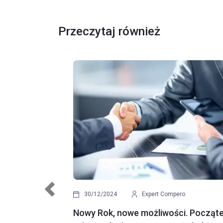
Przeczytaj również
Previous
21/12/2022
Anna Buczkowska
Pierwszy samochód - kilka wskazów