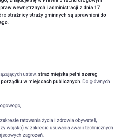
go, znajduje się w Prawie o ruchu drogowym
spraw wewnętrznych i administracji z dnia 17
óre strażnicy straży gminnych są uprawnieni do
ego.
iązujących ustaw,
straż miejska pełni szereg
 i porządku w miejscach publicznych
. Do głównych
drogowego,
,
akresie ratowania życia i zdrowia obywateli,
zy wojsko) w zakresie usuwania awarii technicznych
iejscowych zagrożeń,