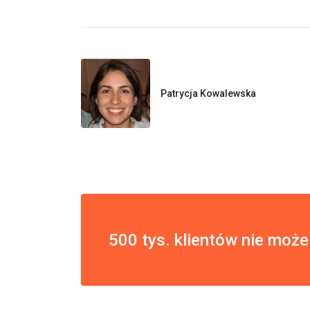
Patrycja Kowalewska
500 tys. klientów nie może