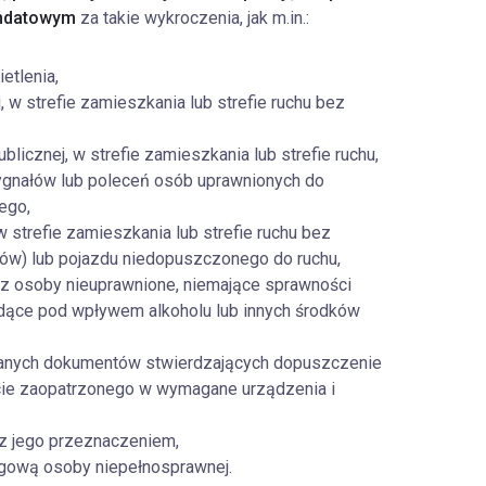
andatowym
za takie wykroczenia, jak m.in.:
tlenia,
 w strefie zamieszkania lub strefie ruchu bez
blicznej, w strefie zamieszkania lub strefie ruchu,
ygnałów lub poleceń osób uprawnionych do
wego,
 strefie zamieszkania lub strefie ruchu bez
w) lub pojazdu niedopuszczonego do ruchu,
z osoby nieuprawnione, niemające sprawności
ędące pod wpływem alkoholu lub innych środków
anych dokumentów stwierdzających dopuszczenie
ycie zaopatrzonego w wymagane urządzenia i
z jego przeznaczeniem,
ngową osoby niepełnosprawnej.