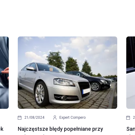
16/12/2022
Zuzanna Jóźwiak
0
ek
Naklejka rejestracyjna - czy nadal jest
Hol