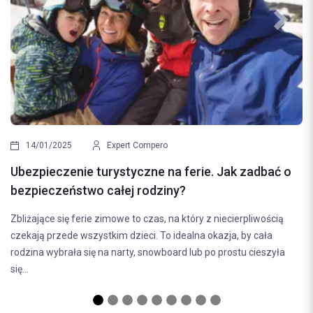
Previous
Next
03/01/2025
E
Ubezpieczenie na 
Expert Compero
bezpieczeństwo n
 turystyczne na ferie. Jak zadbać o
Wyjazd na narty to dos
o całej rodziny?
aktywnie spędzić czas.
e zimowe to czas, na który z niecierpliwością
pewne ryzyko. Wypadki
ystkim dzieci. To idealna okazja, by cała
zepsuć...
ę na narty, snowboard lub po prostu cieszyła