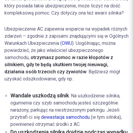
który posiada takie ubezpieczenie, może liczyć na dość
kompleksową pomoc. Czy dotyczy ona też awarii silnika?
Ubezpieczenie AC zapewnia wsparcie na wypadek różnych
zdarzeń – zgodnie z zapisami znajdującymi się w Ogólnych
Warunkach Ubezpieczenia (
OWU
). Uogólniając, można
powiedzieć, że jako właściciel ubezpieczonego
samochodu,
otrzymasz pomoc w razie kłopotów z
silnikiem, gdy te będą skutkiem twojej nieuwagi,
działania osób trzecich czy żywiołów
. Będziesz mógł
uzyskać odszkodowanie, gdy np.:
Wandale uszkodzą silnik
. Na uszkodzenie silnika,
ogumienia czy szyb samochodu jesteś szczególnie
narażony, parkując na niestrzeżonym parkingu. Jeżeli
przytrafi ci się
dewastacja samochodu
(w tym silnika),
powinieneś otrzymać środki z AC.
Do uszkodzenia silnika dojdzie podczas wypadku