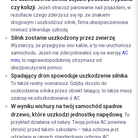
czy kolizji
. Jeżeli stracisz panowanie nad pojazdem, w
rezultacie czego zderzysz się np. ze znakiem
drogowym i uszkodzisz silnik, firma ubezpieczeniowa
również zlikwiduje szkodę.
Silnik zostanie uszkodzony przez zwierzę
.
Wystarczy, że przegryzie ono kable, a ty nie uruchomisz
samochodu. Jeżeli nie zdecydowałeś się na wersję
AC
mini
, to najprawdopodobniej otrzymasz od
ubezpieczyciela pomoc.
Spadający dron spowoduje uszkodzenie silnika
.
To także realny scenariusz. Gdyby doszło do
uszkodzenia silnika przez obiekt latający, to także masz
szansę na odszkodowanie z AC.
W wyniku wichury na twój samochód spadnie
drzewo, które uszkodzi jednostkę napędową
. To
przykład działania sił natury. Twoja polisa AC powinna
chronić przed takimi szkodami – taka ochrona jest
udzielana w ramach standardowej ochrony AC.