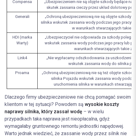
Compensa
„Ubezpieczeniem nie są objęte szkody będące na
skutek zassania cieczy przez układ dolotowy powie
Generali
„Ochroną ubezpieczeniową nie są objęte szkody: p
silnika wskutek zassania wody podczas jego pracy lu
w warunkach stwarzających takie za
HDI (marka
„Ubezpieczyciel nie odpowiada za szkody polegają
Warty)
wskutek zassania wody podczas jego pracy lub pró
warunkach stwarzających takie zag
Link4
„Nie wypłacamy odszkodowania za uszkodzenie P
wskutek zassania wody do silnika pod
Proama
„Ochroną ubezpieczeniową nie są też objęte szkody
silnika Pojazdu wskutek zassania wody podczas
uruchomienia silnika w warunkach stwarzającyc
Dlaczego firmy ubezpieczeniowe nie chcą pomagać swoim
klientom w tej sytuacji? Powodem są
wysokie koszty
naprawy silnika, który zassał wodę
– w wielu
przypadkach taka naprawa jest nieopłacalna, gdyż
wymagałaby gruntownego remontu jednostki napędowej.
Warto jednak wiedzieć, że zassanie wody przez silnik nie