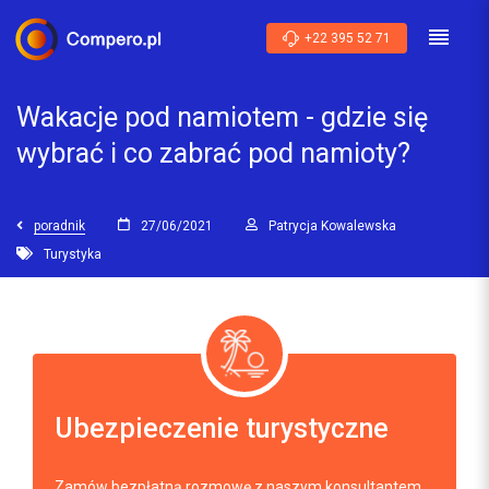
+22 395 52 71
Wakacje pod namiotem - gdzie się
wybrać i co zabrać pod namioty?
poradnik
27/06/2021
Patrycja Kowalewska
Turystyka
Ubezpieczenie turystyczne
Zamów bezpłatną rozmowę z naszym konsultantem