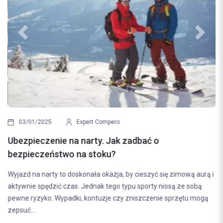
Previous
Next
03/01/2025
Expert Compero
Ubezpieczenie na narty. Jak zadbać o
bezpieczeństwo na stoku?
Wyjazd na narty to doskonała okazja, by cieszyć się zimową aurą i
aktywnie spędzić czas. Jednak tego typu sporty niosą ze sobą
pewne ryzyko. Wypadki, kontuzje czy zniszczenie sprzętu mogą
zepsuć...