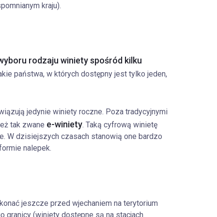
spomnianym kraju).
wyboru rodzaju winiety spośród kilku
akie państwa, w których dostępny jest tylko jeden,
iązują jedynie winiety roczne. Poza tradycyjnymi
e-winiety
ież tak zwane
. Taką cyfrową winietę
e. W dzisiejszych czasach stanowią one bardzo
formie nalepek.
konać jeszcze przed wjechaniem na terytorium
o granicy (winiety dostępne są na stacjach