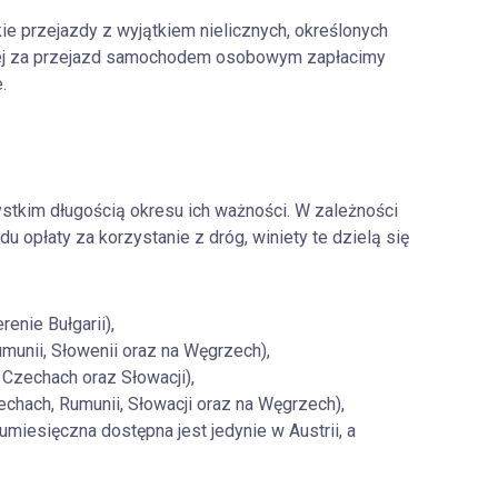
e przejazdy z wyjątkiem nielicznych, określonych
órej za przejazd samochodem osobowym zapłacimy
.
stkim długością okresu ich ważności. W zależności
u opłaty za korzystanie z dróg, winiety te dzielą się
enie Bułgarii),
umunii, Słowenii oraz na Węgrzech),
 Czechach oraz Słowacji),
echach, Rumunii, Słowacji oraz na Węgrzech),
umiesięczna dostępna jest jedynie w Austrii, a