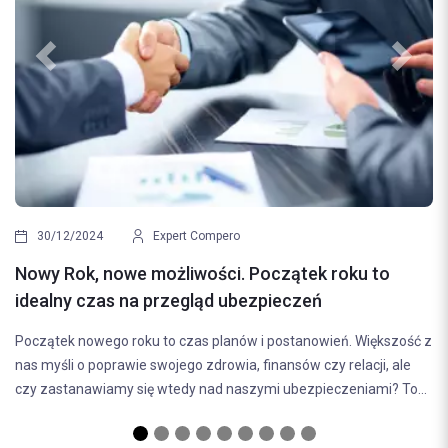
Previous
Next
04/09/2024
Ubezpieczenie m
Expert Compero
obejmuje polisa
owe możliwości. Początek roku to
Ubezpieczenie miesz
s na przegląd ubezpieczeń
chroni właścicieli 
o roku to czas planów i postanowień. Większość z
nieprzewidzianymi 
rawie swojego zdrowia, finansów czy relacji, ale
wyjaśnimy, jak...
my się wtedy nad naszymi ubezpieczeniami? To...