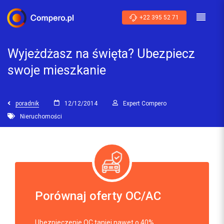
+22 395 52 71
Wyjeżdżasz na święta? Ubezpiecz
swoje mieszkanie
poradnik
12/12/2014
Expert Compero
Nieruchomości
Porównaj oferty OC/AC
Ubezpieczenie OC taniej nawet o 40%.