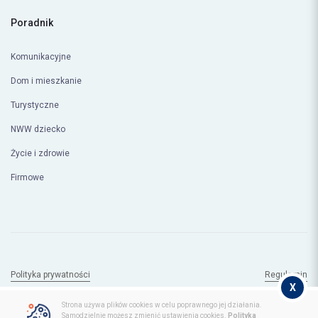
Poradnik
Komunikacyjne
Dom i mieszkanie
Turystyczne
NWW dziecko
Życie i zdrowie
Firmowe
Polityka prywatności
Regulamin
X
© Copyright 2026
compero.pl
Strona używa plików cookies w celu poprawnego jej działania.
Samodzielnie możesz zmienić ustawienia cookies.
Polityka