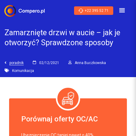
+22 395 52 71
Zamarznięte drzwi w aucie – jak je
otworzyć? Sprawdzone sposoby
poradnik
02/12/2021
Anna Buczkowska
Komunikacja
Porównaj oferty OC/AC
Ubezpieczenie OC taniej nawet o 40%.