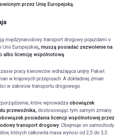
nowionym przez Unię Europejską.
aja
ują międzynarodowy transport drogowy pojazdami o
 Unii Europejskiej
, muszą posiadać zezwolenie na
 albo licencję wspólnotową
.
zasie pracy kierowców wdrażająca unijny Pakiet
mian w krajowych przepisach. A dokładniej zmian
ci w zakresie transportu drogowego.
ozporządzenie, które wprowadza
obowiązek
du przewoźnika,
dostosowując tym samym zmiany
obowiązek posiadania licencji wspólnotowej przez
rodowy transport drogowy
. Obejmuje on samochody
zdów, których całkowita masa wynosi od 2,5 do 3,5