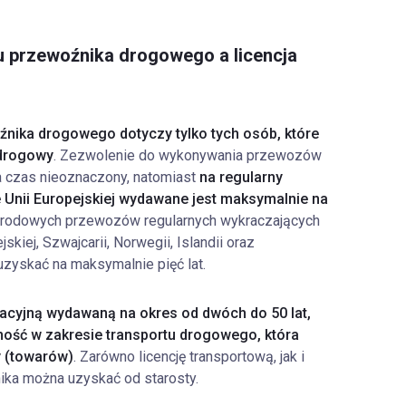
 przewoźnika drogowego a licencja
oźnika drogowego
dotyczy tylko tych osób, które
 drogowy
. Zezwolenie do wykonywania przewozów
a czas nieoznaczony, natomiast
na regularny
nii Europejskiej wydawane jest maksymalnie na
arodowych przewozów regularnych wykraczających
iej, Szwajcarii, Norwegii, Islandii oraz
zyskać na maksymalnie pięć lat.
racyjną wydawaną na okres od dwóch do 50 lat,
ność w zakresie transportu drogowego, która
y (towarów)
. Zarówno licencję transportową, jak i
ka można uzyskać od starosty.