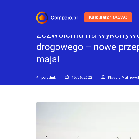
Kalkulator OC/AC
Zezwolenia na wykonyw
drogowego – nowe przep
maja!
poradnik
15/06/2022
Klaudia Malinows