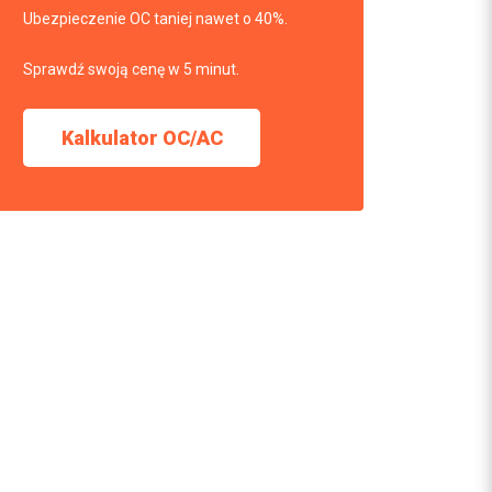
Ubezpieczenie OC taniej nawet o 40%.
Sprawdź swoją cenę w 5 minut.
Kalkulator OC/AC