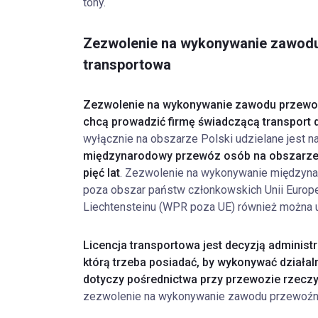
tony.
Zezwolenie na wykonywanie zawodu
transportowa
Zezwolenie na wykonywanie zawodu przew
chcą prowadzić firmę świadczącą transport
wyłącznie na obszarze Polski udzielane jest n
międzynarodowy przewóz osób na obszarze U
pięć lat
. Zezwolenie na wykonywanie międzyn
poza obszar państw członkowskich Unii Europejsk
Liechtensteinu (WPR poza UE) również można u
Licencja transportowa jest decyzją administ
którą trzeba posiadać, by wykonywać działal
dotyczy pośrednictwa przy przewozie rzecz
zezwolenie na wykonywanie zawodu przewoźni