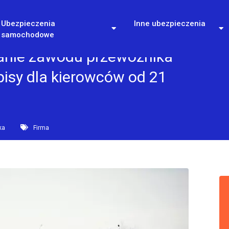
Ubezpieczenia
Inne ubezpieczenia
samochodowe
anie zawodu przewoźnika
isy dla kierowców od 21
ka
Firma