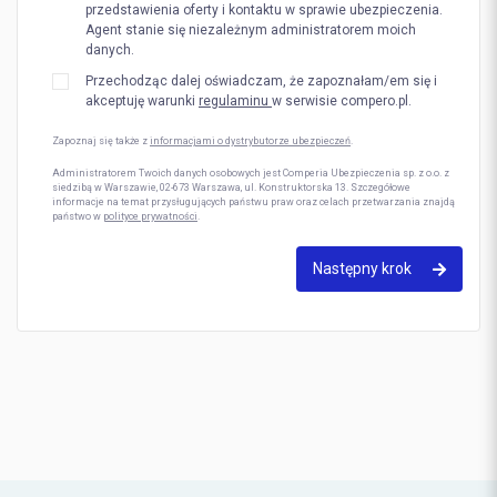
przedstawienia oferty i kontaktu w sprawie ubezpieczenia.
Agent stanie się niezależnym administratorem moich
danych.
Przechodząc dalej oświadczam, że zapoznałam/em się i
akceptuję warunki
regulaminu
w serwisie compero.pl.
Zapoznaj się także z
informacjami o dystrybutorze ubezpieczeń
.
Administratorem Twoich danych osobowych jest Comperia Ubezpieczenia sp. z o.o. z
siedzibą w Warszawie, 02-673 Warszawa, ul. Konstruktorska 13. Szczegółowe
informacje na temat przysługujących państwu praw oraz celach przetwarzania znajdą
państwo w
polityce prywatności
.
Następny krok