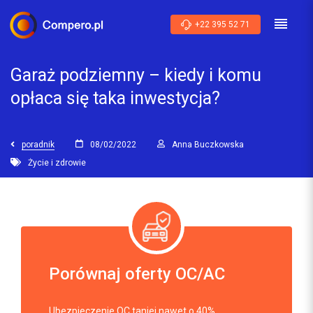
+22 395 52 71
Garaż podziemny – kiedy i komu
opłaca się taka inwestycja?
poradnik
08/02/2022
Anna Buczkowska
Życie i zdrowie
Porównaj oferty OC/AC
Ubezpieczenie OC taniej nawet o 40%.